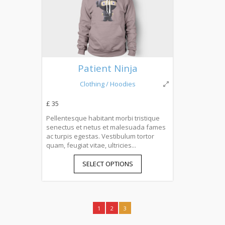
Patient Ninja
Clothing
/ Hoodies
£ 35
Pellentesque habitant morbi tristique
senectus et netus et malesuada fames
ac turpis egestas. Vestibulum tortor
quam, feugiat vitae, ultricies...
SELECT OPTIONS
1
2
3