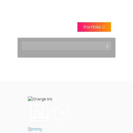
Saraggna
Portfolio
2009 August
Jimmy